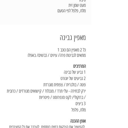
מעט שמן זית
מלח, פלפל לפי הטעם
מאפין גבינה
כל 2 מאפין הם כוכב 1
מתאים לגבינות פרה/ עיזים / כבשים/ באפלו
המרכיבים
1 גביע של גבינה
2 גביעים של יוגורט
פטה / בולגרית / צפתית מוגרדת
ירק לבחירה - עלי תרד / מנגלוד / קישואים מגורדים / כרובית
/ ברוקולי/ לקט סנפרוסט / פיטריות
3 ביצים
מלח, פלפל
אופן ההכנה
להפשיר את הירקות במים רותחים, לערבב את כל המצרכים