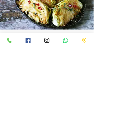
כרוב אפוי
0 כוכבים
המרכיבים
1 כרוב שלם
2 שיני שום
עשבי תיבול
2 כפות שמן
מלח פלפל
פלפל אדום
אופן ההכנה
חותכים את הכרוב לפלחים, מניחים על נייר אפיה ומזלפים מעל
שמן. מוסיפים את השום, עשבי התיבול, קוביות פלפל אדום,
הפלפל והמלח.