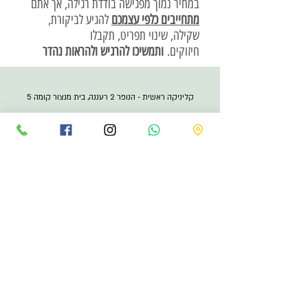
במחיר נמוך מפגישה בודדת רגילה, אך אתם
מתחייבים כלפי עצמכם
להגיע לביקורת,
שקילה, שינוי תפריט, תקבלו
חיזוקים.
ותמשיכו להרגיש ולהראות נהדר
קליניקה ראשית - הנופר 2 רעננה, בית מנצור קומה 5
אי סבילות למזון
|
ירידה חיטוב
| שמירה על המשקל |
גיל
המעבר
|
לרדת בגדול
|
מחירים
|
תקנון אתר
ליצירת קשר
טל.
052-6900267
ritakfir20@gmail.com
הירשמו לניוזלטר שלנו
אימייל