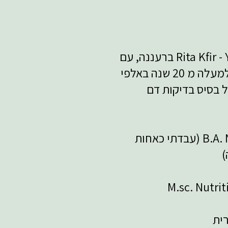
בעלת קליניקה Rita Kfir - Your Body Knows ברעננה, עם
צוות מאמנים ודיאטנים המטפלים למעלה מ 20 שנה באלפי
 בסיס בדיקות דם
בעלת תואר ראשון בסיעוד B.A. Nursing (עבדתי כאחות
)
ית